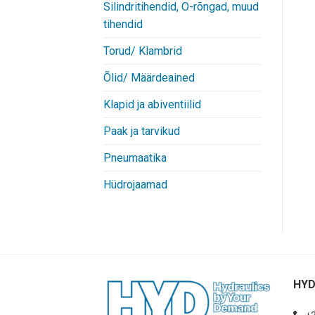
Silindritihendid, O-rõngad, muud
tihendid
Torud/ Klambrid
Õlid/ Määrdeained
Klapid ja abiventiilid
Paak ja tarvikud
Pneumaatika
Hüdrojaamad
HYD