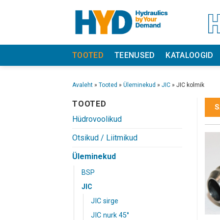
Skip
to
content
TOOTED
TEENUSED
KATALOOGID
Avaleht
»
Tooted
»
Üleminekud
»
JIC
»
JIC kolmik
TOOTED
S
Hüdrovoolikud
Otsikud / Liitmikud
Üleminekud
BSP
JIC
JIC sirge
JIC nurk 45°