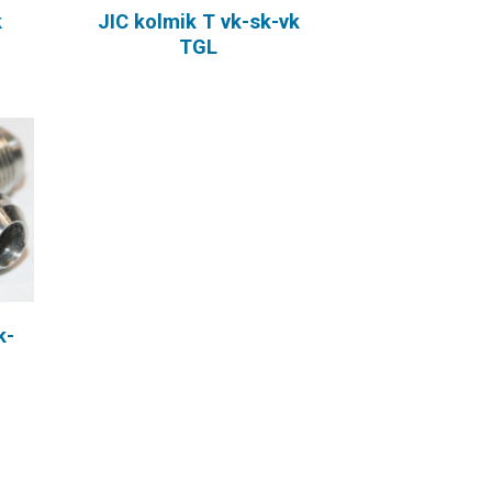
k
JIC kolmik T vk-sk-vk
TGL
k-