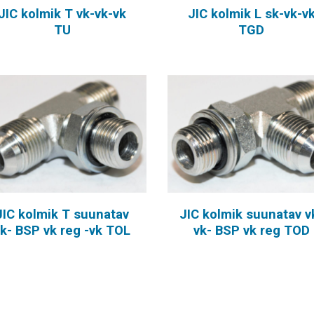
JIC kolmik T vk-vk-vk
JIC kolmik L sk-vk-v
TU
TGD
JIC kolmik T suunatav
JIC kolmik suunatav v
vk- BSP vk reg -vk TOL
vk- BSP vk reg TOD