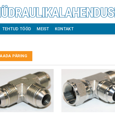
TEHTUD TÖÖD
MEIST
KONTAKT
AADA PÄRING