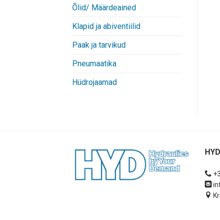
Õlid/ Määrdeained
Klapid ja abiventiilid
Paak ja tarvikud
Pneumaatika
Hüdrojaamad
HYD
+3
in
Kr