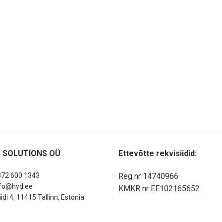
 SOLUTIONS OÜ
Ettevõtte rekvisiidid:
72 600 1343
Reg nr 14740966
fo@hyd.ee
KMKR nr EE102165652
iidi 4, 11415 Tallinn, Estonia