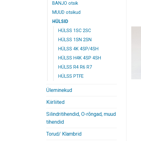
BANJO otsik
MUUD otsikud
HÜLSID
HÜLSS 1SC 2SC
HÜLSS 1SN 2SN
HÜLSS 4K 4SP/4SH
HÜLSS H4K 4SP 4SH
HÜLSS R4 R6 R7
HÜLSS PTFE
Üleminekud
Kiirliited
Silindritihendid, O-rõngad, muud
tihendid
Torud/ Klambrid