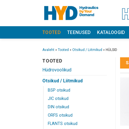
Skip
to
content
TOOTED
TEENUSED
KATALOOGID
Avaleht
»
Tooted
»
Otsikud / Liitmikud
»
HÜLSID
TOOTED
S
Hüdrovoolikud
Otsikud / Liitmikud
BSP otsikud
JIC otsikud
DIN otsikud
ORFS otsikud
FLANTS otsikud